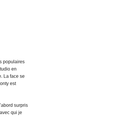
us populaires
studio en
. La face se
onty est
’abord surpris
avec qui je