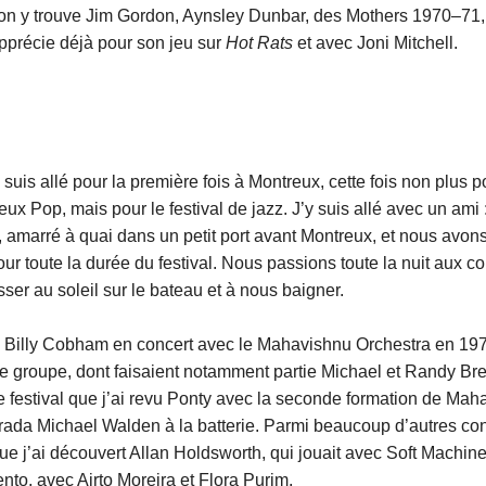
 on y trouve Jim Gordon, Aynsley Dunbar, des Mothers 1970–71,
apprécie déjà pour son jeu sur
Hot Rats
et avec Joni Mitchell.
e suis allé pour la première fois à Montreux, cette fois non plus p
ux Pop, mais pour le festival de jazz. J’y suis allé avec un ami 
r, amarré à quai dans un petit port avant Montreux, et nous avons
 toute la durée du festival. Nous passions toute la nuit aux con
ser au soleil sur le bateau et à nous baigner.
u Billy Cobham en concert avec le Mahavishnu Orchestra en 1972, 
e groupe, dont faisaient notamment partie Michael et Randy Bre
ce festival que j’ai revu Ponty avec la seconde formation de Mah
da Michael Walden à la batterie. Parmi beaucoup d’autres conc
ue j’ai découvert Allan Holdsworth, qui jouait avec Soft Machin
nto, avec Airto Moreira et Flora Purim.