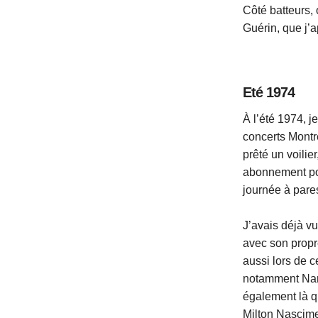
Côté batteurs,
Guérin, que j’
Eté 1974
À l’été 1974, j
concerts Montre
prêté un voilie
abonnement pour
journée à pares
J’avais déjà v
avec son propr
aussi lors de 
notamment Nara
également là q
Milton Nascime