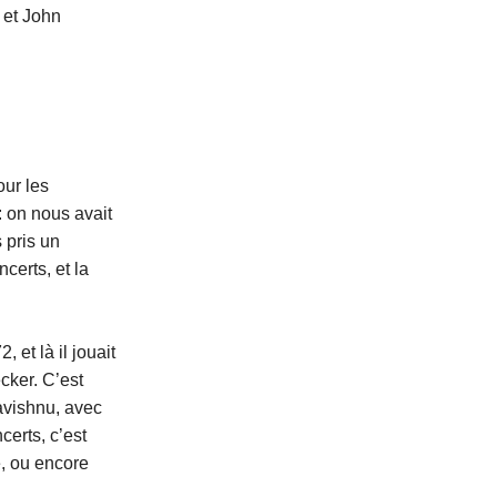
 et John
our les
: on nous avait
 pris un
certs, et la
et là il jouait
cker. C’est
avishnu, avec
erts, c’est
e, ou encore