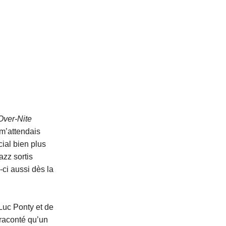
Over-Nite
 m’attendais
ial bien plus
azz sortis
i-ci aussi dès la
Luc Ponty et de
raconté qu’un