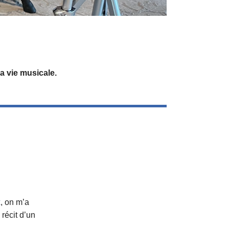
a vie musicale.
x
, on m’a
e récit d’un