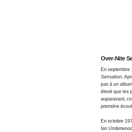
Over-Nite S
En septembre 1
Sensation
. Ap
pas à un album
élevé que les p
auparavant, 
première écout
En octobre 197
Ian Underwood,