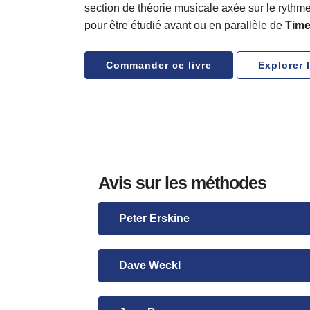
section de théorie musicale axée sur le rythme e
pour être étudié avant ou en parallèle de
Time
Commander ce livre
Explorer 
Avis sur les méthodes
Peter Erskine
Alain Rieder a soigneusement assemblé 
Dave Weckl
aux batteurs de tous niveaux. En com
Je pense que la méthode d'Alain "Tim