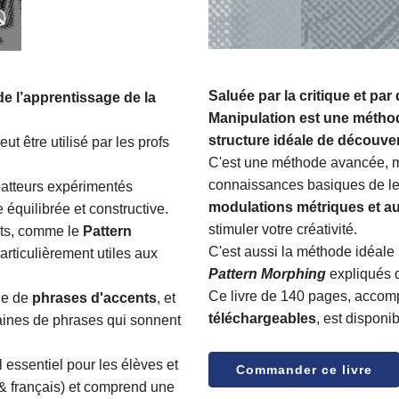
Saluée par la critique et par
e l’apprentissage de la
Manipulation est une méthod
structure idéale de découve
t être utilisé par les profs
C'est une méthode avancée, m
connaissances basiques de le
batteurs expérimentés
modulations métriques et a
équilibrée et constructive.
stimuler votre créativité.
nts, comme le
Pattern
C'est aussi la méthode idéale 
particulièrement utiles aux
Pattern Morphing
expliqués 
Ce livre de 140 pages, accom
ude de
phrases d'accents
, et
téléchargeables
, est disponi
taines de phrases qui sonnent
l essentiel pour les élèves et
Commander ce livre
s & français) et comprend une