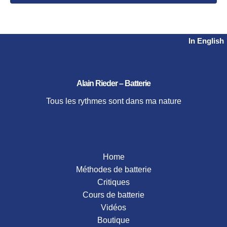
videos
Harvey Mason
2026
Workshop
Herbie Hancock
2024
2023
Nanigo
In English
2021
Steve Gadd
2020
Tower of Power
2019
Alain Rieder – Batterie
2018
2017
Tous les rythmes sont dans ma nature
2016
2015
Home
Méthodes de batterie
Critiques
Cours de batterie
Vidéos
Boutique