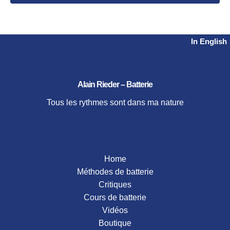
videos
Harvey Mason
2026
Workshop
Herbie Hancock
2024
2023
Nanigo
In English
2021
Steve Gadd
2020
Tower of Power
2019
Alain Rieder – Batterie
2018
2017
Tous les rythmes sont dans ma nature
2016
2015
Home
Méthodes de batterie
Critiques
Cours de batterie
Vidéos
Boutique