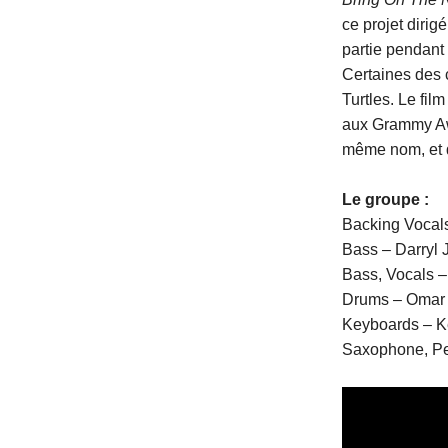
ce projet dirig
partie pendant 
Certaines des 
Turtles. Le fi
aux Grammy Awa
même nom, et d
Le groupe :
Backing Vocals
Bass – Darryl 
Bass, Vocals –
Drums – Omar
Keyboards – K
Saxophone, Pe