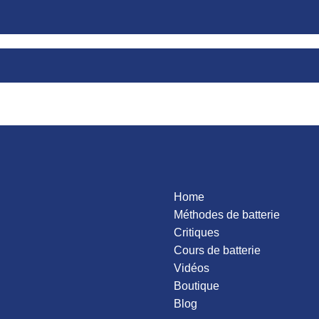
loration
ipulation
be
n
d Garibaldi
ation
vey Mason
ie Hancock
igo
e Gadd
r of Power
Home
Méthodes de batterie
Critiques
Cours de batterie
Vidéos
Boutique
Blog