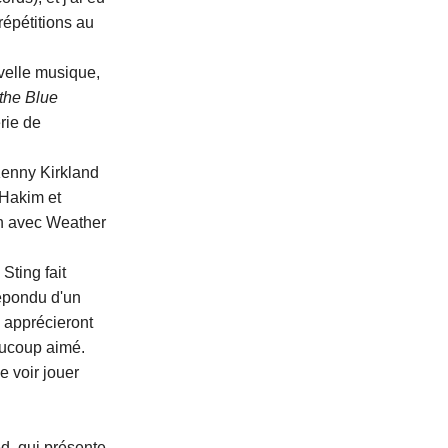
répétitions au
velle musique,
the Blue
érie de
Kenny Kirkland
 Hakim et
th avec Weather
Sting fait
répondu d'un
s apprécieront
eaucoup aimé.
e voir jouer
d, qui présente