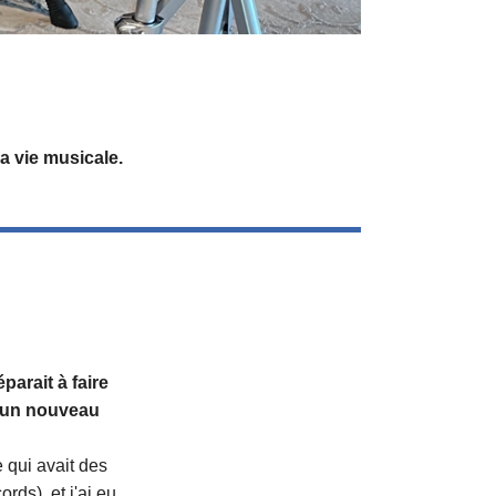
a vie musicale.
éparait à faire
c un nouveau
e qui avait des
ds), et j'ai eu