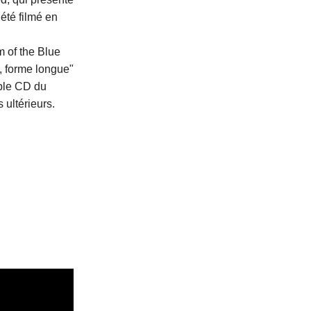
 été filmé en
 of the Blue
, forme longue"
ble CD du
ultérieurs.