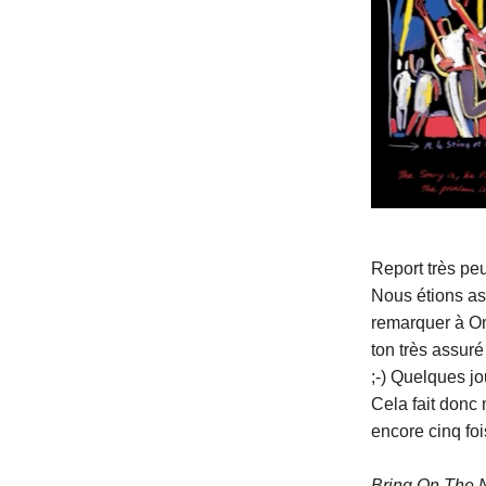
Report très pe
Nous étions as
remarquer à Om
ton très assuré
;-) Quelques jo
Cela fait donc 
encore cinq foi
Bring On The 