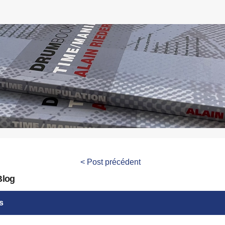
< Post précédent
Blog
s
terie