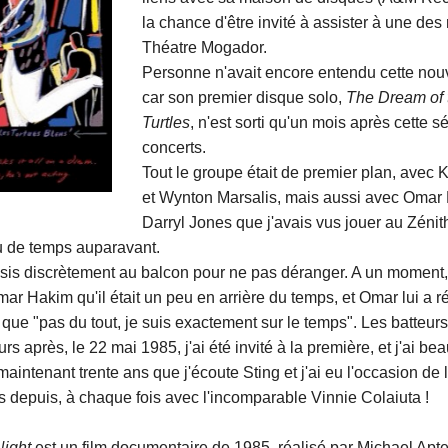
la chance d'être invité à assister à une des 
Théatre Mogador.
Personne n'avait encore entendu cette nou
car son premier disque solo,
The Dream of 
Turtles
, n'est sorti qu'un mois après cette s
concerts.
Tout le groupe était de premier plan, avec 
et Wynton Marsalis, mais aussi avec Omar
Darryl Jones que j'avais vus jouer au Zéni
u de temps auparavant.
sis discrètement au balcon pour ne pas déranger. A un moment, 
ar Hakim qu'il était un peu en arrière du temps, et Omar lui a 
 que "pas du tout, je suis exactement sur le temps". Les batteur
urs après, le 22 mai 1985, j'ai été invité à la première, et j'ai b
maintenant trente ans que j'écoute Sting et j'ai eu l'occasion de l
s depuis, à chaque fois avec l'incomparable Vinnie Colaiuta !
Night
est un film documentaire de 1985, réalisé par Michael Apte