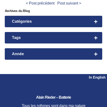
< Post précédent
Post suivant >
Archives du Blog
Catégories
Leçons de batterie
Rhythmic Exploration
Tags
Rhythmic Manipulation
Bembe
Time Initiation
David Garibaldi
Année
Time Manipulation
videos
Harvey Mason
2026
Workshop
Herbie Hancock
2024
2023
Nanigo
In English
2021
Steve Gadd
2020
Tower of Power
2019
Alain Rieder – Batterie
2018
2017
Tous les rythmes sont dans ma nature