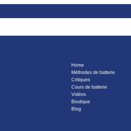
be
n
d Garibaldi
ation
vey Mason
ie Hancock
igo
e Gadd
r of Power
Home
Méthodes de batterie
Critiques
Cours de batterie
Vidéos
Boutique
Blog