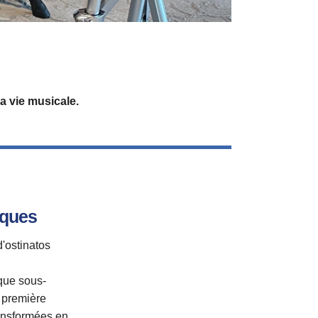
a vie musicale.
iques
'ostinatos
que sous-
a première
ransformées en