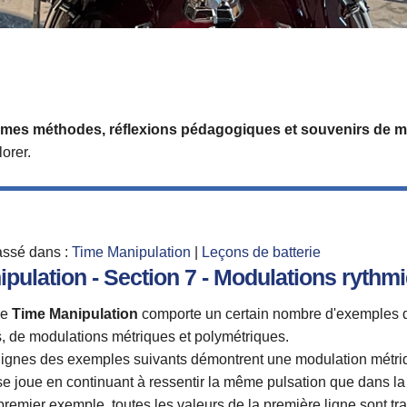
de mes méthodes, réflexions pédagogiques et souvenirs de m
orer.
assé dans :
Time Manipulation
|
Leçons de batterie
pulation - Section 7 - Modulations rythm
e
Time Manipulation
comporte un certain nombre d'exemples d
, de modulations métriques et polymétriques.
ignes des exemples suivants démontrent une modulation métri
se joue en continuant à ressentir la même pulsation que dans l
premier exemple, toutes les valeurs de la première ligne sont t