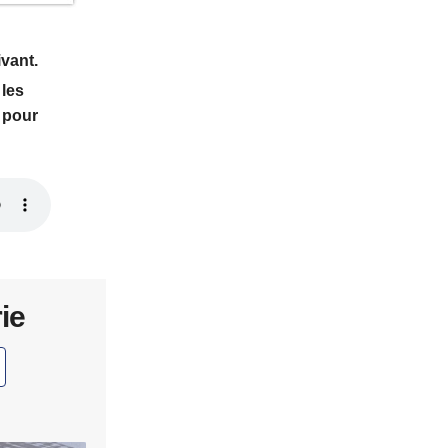
vant.
 les
 pour
ie