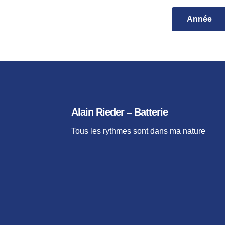
Bem
Time Initiatio
Davi
Année
Time Manipul
videos
Har
2026
Workshop
Herb
2024
2023
Nan
2021
Stev
2020
Towe
2019
Alain Rieder – Batterie
2018
2017
Tous les rythmes sont dans ma nature
2016
2015