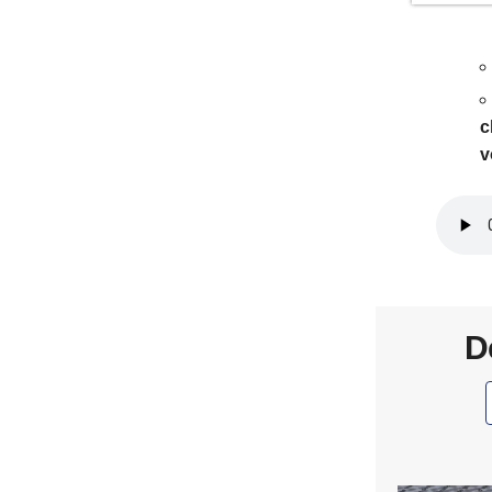
c
v
D