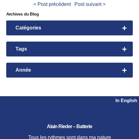
< Post précédent
Post suivant >
Archives du Blog
Catégories
Leçons de batterie
Rhythmic Exploration
Tags
Rhythmic Manipulation
Bembe
Time Initiation
David Garibaldi
Année
Time Manipulation
videos
Harvey Mason
2026
Workshop
Herbie Hancock
2024
2023
Nanigo
In English
2021
Steve Gadd
2020
Tower of Power
2019
Alain Rieder – Batterie
2018
2017
Tous les rythmes sont dans ma nature