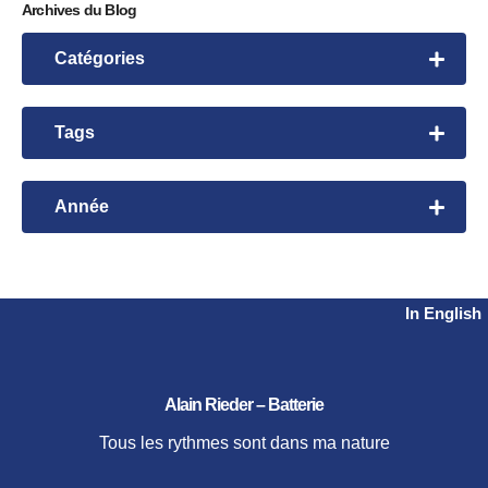
Archives du Blog
Catégories
Leçons de batterie
Rhythmic Exploration
Tags
Rhythmic Manipulation
Bembe
Time Initiation
David Garibaldi
Année
Time Manipulation
videos
Harvey Mason
2026
Workshop
Herbie Hancock
2024
2023
Nanigo
In English
2021
Steve Gadd
2020
Tower of Power
2019
Alain Rieder – Batterie
2018
2017
Tous les rythmes sont dans ma nature
2016